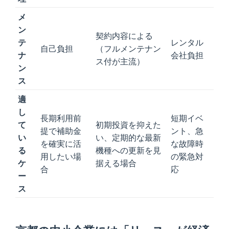
メ
ン
契約内容による
テ
レンタル
自己負担
（フルメンテナン
ナ
会社負担
ス付が主流）
ン
ス
適
し
長期利用前
短期イベ
て
初期投資を抑えた
提で補助金
ント、急
い
い、定期的な最新
を確実に活
な故障時
る
機種への更新を見
用したい場
の緊急対
ケ
据える場合
合
応
ー
ス