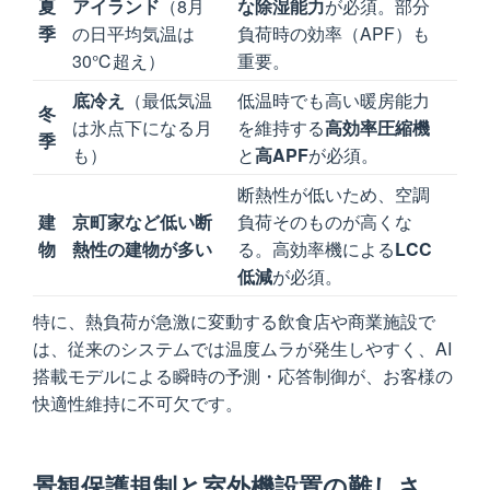
夏
アイランド
（8月
な除湿能力
が必須。部分
季
の日平均気温は
負荷時の効率（APF）も
30℃超え）
重要。
底冷え
（最低気温
低温時でも高い暖房能力
冬
は氷点下になる月
を維持する
高効率圧縮機
季
も）
と
高APF
が必須。
断熱性が低いため、空調
建
京町家など低い断
負荷そのものが高くな
物
熱性の建物が多い
る。高効率機による
LCC
低減
が必須。
特に、熱負荷が急激に変動する飲食店や商業施設で
は、従来のシステムでは温度ムラが発生しやすく、AI
搭載モデルによる瞬時の予測・応答制御が、お客様の
快適性維持に不可欠です。
景観保護規制と室外機設置の難しさ