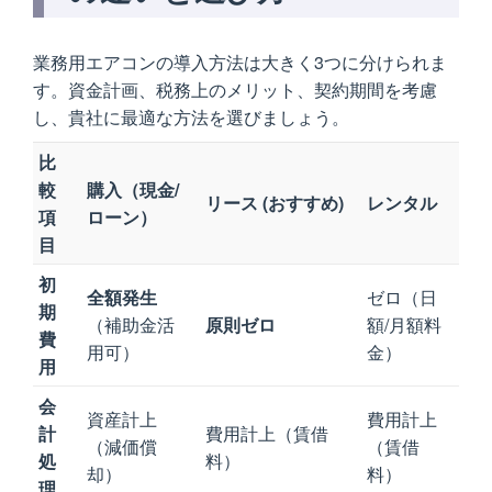
業務用エアコンの導入方法は大きく3つに分けられま
す。資金計画、税務上のメリット、契約期間を考慮
し、貴社に最適な方法を選びましょう。
比
較
購入（現金/
リース
(おすすめ)
レンタル
項
ローン）
目
初
全額発生
ゼロ（日
期
（補助金活
原則ゼロ
額/月額料
費
用可）
金）
用
会
資産計上
費用計上
計
費用計上（賃借
（減価償
（賃借
処
料）
却）
料）
理