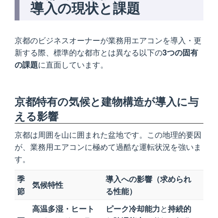
導入の現状と課題
京都のビジネスオーナーが業務用エアコンを導入・更
新する際、標準的な都市とは異なる以下の
3つの固有
の課題
に直面しています。
京都特有の気候と建物構造が導入に与
える影響
京都は周囲を山に囲まれた盆地です。この地理的要因
が、業務用エアコンに極めて過酷な運転状況を強いま
す。
季
導入への影響（求められ
気候特性
節
る性能）
高温多湿・ヒート
ピーク冷却能力
と
持続的