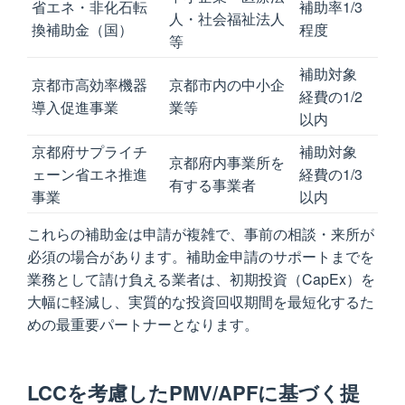
省エネ・非化石転
補助率1/3
人・社会福祉法人
換補助金（国）
程度
等
補助対象
京都市高効率機器
京都市内の中小企
経費の1/2
導入促進事業
業等
以内
京都府サプライチ
補助対象
京都府内事業所を
ェーン省エネ推進
経費の1/3
有する事業者
事業
以内
これらの補助金は申請が複雑で、事前の相談・来所が
必須の場合があります。補助金申請のサポートまでを
業務として請け負える業者は、初期投資（CapEx）を
大幅に軽減し、実質的な投資回収期間を最短化するた
めの最重要パートナーとなります。
LCCを考慮したPMV/APFに基づく提