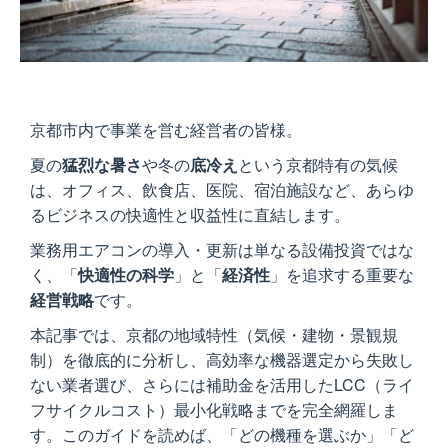
京都市内で事業を営む経営者の皆様。
夏の
猛烈な暑さ
や冬の
底冷え
という京都特有の気候
は、オフィス、飲食店、医院、宿泊施設など、あらゆ
るビジネスの快適性と収益性に直結します。
業務用エアコンの導入・更新は単なる設備投資ではな
く、「
快適性の科学
」と「
経済性
」を追求する重要な
経営戦略
です。
本記事では、京都の地域特性（気候・建物・景観規
制）を徹底的に分析し、高効率な機器選定から失敗し
ない業者選び、さらには補助金を活用したLCC（ライ
フサイクルコスト）最小化戦略までを完全網羅しま
す。このガイドを読めば、「どの機種を選ぶか」「ど