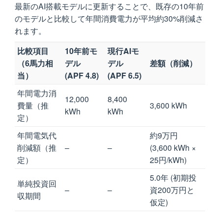
最新のAI搭載モデルに更新することで、既存の10年前
のモデルと比較して年間消費電力が平均約30%削減さ
れます。
比較項目
10年前モ
現行AIモ
（6馬力相
デル
デル
差額（削減）
当）
(APF 4.8)
(APF 6.5)
年間電力消
12,000
8,400
費量（推
3,600 kWh
kWh
kWh
定）
年間電気代
約9万円
削減額（推
–
–
(3,600 kWh ×
定）
25円/kWh)
5.0年 (初期投
単純投資回
–
–
資200万円と
収期間
仮定)