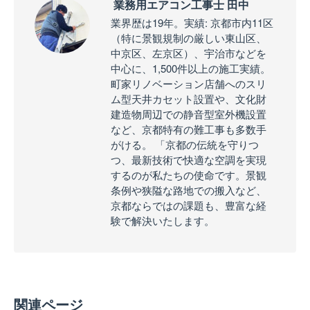
業務用エアコン工事士 田中
業界歴は19年。実績: 京都市内11区
（特に景観規制の厳しい東山区、
中京区、左京区）、宇治市などを
中心に、1,500件以上の施工実績。
町家リノベーション店舗へのスリ
ム型天井カセット設置や、文化財
建造物周辺での静音型室外機設置
など、京都特有の難工事も多数手
がける。 「京都の伝統を守りつ
つ、最新技術で快適な空調を実現
するのが私たちの使命です。景観
条例や狭隘な路地での搬入など、
京都ならではの課題も、豊富な経
験で解決いたします。
関連ページ