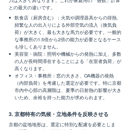
力は大きく異なります。これが家庭用の「畳数」計算
との最大の違いです。
飲食店（厨房含む）：火気や調理器具からの排熱、
頻繁な人の出入りによる外部空気の流入（換気負
荷）が大きく、最も大きな馬力が必要です。一般的
な事務所の1.5倍から2倍の能力が必要となるケース
も珍しくありません。
美容室・病院：照明や機械からの発熱に加え、多数
の人が長時間滞在することによる「在室者負荷」が
高くなります。
オフィス・事務所：窓の大きさ、OA機器の発熱
（内部負荷）を考慮した選定が必要です。特に京都
市内中心部の高層階は、夏季の日射熱の影響が大き
いため、余裕を持った能力が求められます。
3. 京都特有の気候・立地条件を反映させる
京都の盆地地形は、選定に特別な配慮を必要としま