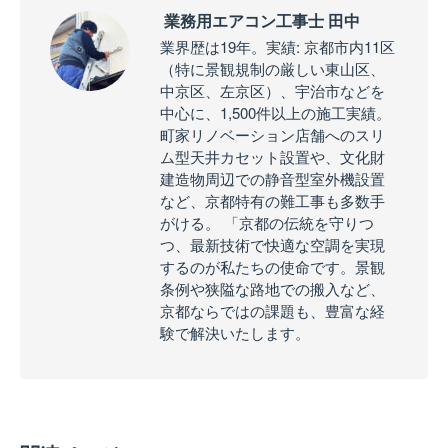
業務用エアコン工事士 田中
業界歴は19年。実績: 京都市内11区
（特に景観規制の厳しい東山区、
中京区、左京区）、宇治市などを
中心に、1,500件以上の施工実績。
町家リノベーション店舗へのスリ
ム型天井カセット設置や、文化財
建造物周辺での静音型室外機設置
など、京都特有の難工事も多数手
がける。 「京都の伝統を守りつ
つ、最新技術で快適な空調を実現
するのが私たちの使命です。景観
条例や狭隘な路地での搬入など、
京都ならではの課題も、豊富な経
験で解決いたします。