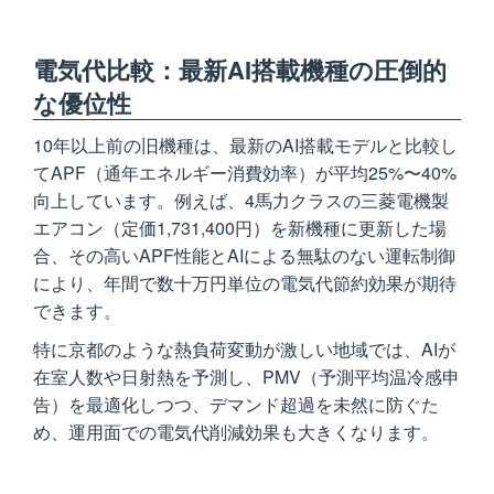
電気代比較：最新AI搭載機種の圧倒的
な優位性
10年以上前の旧機種は、最新のAI搭載モデルと比較し
てAPF（通年エネルギー消費効率）が平均25%〜40%
向上しています。例えば、4馬力クラスの三菱電機製
エアコン（定価1,731,400円）を新機種に更新した場
合、その高いAPF性能とAIによる無駄のない運転制御
により、年間で数十万円単位の電気代節約効果が期待
できます。
特に京都のような熱負荷変動が激しい地域では、AIが
在室人数や日射熱を予測し、PMV（予測平均温冷感申
告）を最適化しつつ、デマンド超過を未然に防ぐた
め、運用面での電気代削減効果も大きくなります。