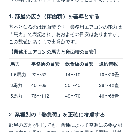
1. 部屋の広さ（床面積）を基準とする
基本となるのは床面積です。業務用エアコンの能力は
「馬力」で表記され、おおよその目安はありますが、
この数値はあくまで出発点です。
【業務用エアコンの馬力と床面積の目安】
馬力
事務所の目安
飲食店の目安
適応畳数
1.5馬力
22〜33
14〜19
10〜20畳
3馬力
46〜69
30〜43
28〜42畳
5馬力
76〜112
49〜70
46〜68畳
2. 業種別の「熱負荷」を正確に考慮する
部屋の広さが同じでも、業種によって空調に必要な能